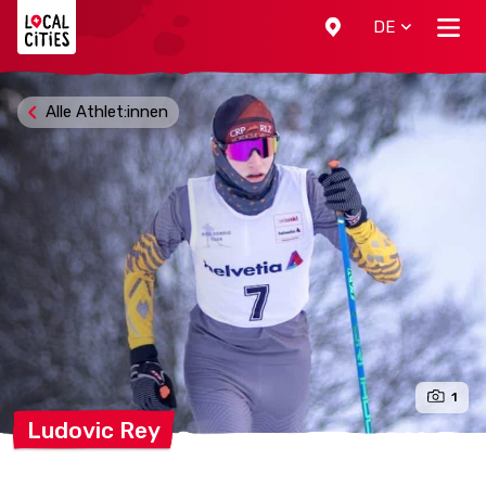
Localcities
DE
Alle Athlet:innen
1
Ludovic
Rey