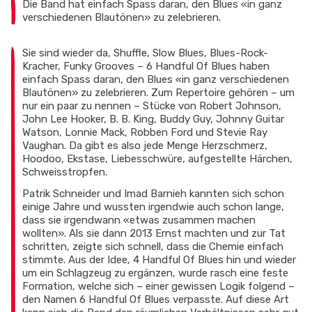
Die Band hat einfach Spass daran, den Blues «in ganz
verschiedenen Blautönen» zu zelebrieren.
Sie sind wieder da, Shuffle, Slow Blues, Blues-Rock-
Kracher, Funky Grooves – 6 Handful Of Blues haben
einfach Spass daran, den Blues «in ganz verschiedenen
Blautönen» zu zelebrieren. Zum Repertoire gehören – um
nur ein paar zu nennen – Stücke von Robert Johnson,
John Lee Hooker, B. B. King, Buddy Guy, Johnny Guitar
Watson, Lonnie Mack, Robben Ford und Stevie Ray
Vaughan. Da gibt es also jede Menge Herzschmerz,
Hoodoo, Ekstase, Liebesschwüre, aufgestellte Härchen,
Schweisstropfen.
Patrik Schneider und Imad Barnieh kannten sich schon
einige Jahre und wussten irgendwie auch schon lange,
dass sie irgendwann «etwas zusammen machen
wollten». Als sie dann 2013 Ernst machten und zur Tat
schritten, zeigte sich schnell, dass die Chemie einfach
stimmte. Aus der Idee, 4 Handful Of Blues hin und wieder
um ein Schlagzeug zu ergänzen, wurde rasch eine feste
Formation, welche sich – einer gewissen Logik folgend –
den Namen 6 Handful Of Blues verpasste. Auf diese Art