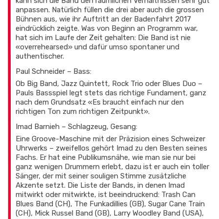
kann sich die Band den räumlichen Verhältnissen sehr gut
anpassen. Natürlich füllen die drei aber auch die grossen
Bühnen aus, wie ihr Auftritt an der Badenfahrt 2017
eindrücklich zeigte. Was von Beginn an Programm war,
hat sich im Laufe der Zeit gehalten: Die Band ist nie
«overrehearsed» und dafür umso spontaner und
authentischer.
Paul Schneider – Bass:
Ob Big Band, Jazz Quintett, Rock Trio oder Blues Duo –
Pauls Bassspiel legt stets das richtige Fundament, ganz
nach dem Grundsatz «Es braucht einfach nur den
richtigen Ton zum richtigen Zeitpunkt».
Imad Barnieh – Schlagzeug, Gesang:
Eine Groove-Maschine mit der Präzision eines Schweizer
Uhrwerks – zweifellos gehört Imad zu den Besten seines
Fachs. Er hat eine Publikumsnähe, wie man sie nur bei
ganz wenigen Drummern erlebt, dazu ist er auch ein toller
Sänger, der mit seiner souligen Stimme zusätzliche
Akzente setzt. Die Liste der Bands, in denen Imad
mitwirkt oder mitwirkte, ist beeindruckend: Trash Can
Blues Band (CH), The Funkadillies (GB), Sugar Cane Train
(CH), Mick Russel Band (GB), Larry Woodley Band (USA),