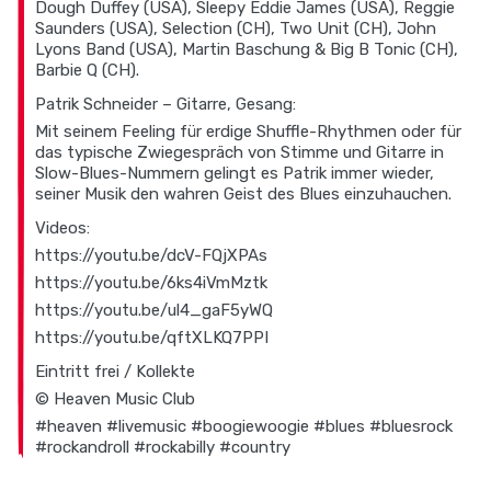
Dough Duffey (USA), Sleepy Eddie James (USA), Reggie
Saunders (USA), Selection (CH), Two Unit (CH), John
Lyons Band (USA), Martin Baschung & Big B Tonic (CH),
Barbie Q (CH).
Patrik Schneider – Gitarre, Gesang:
Mit seinem Feeling für erdige Shuffle-Rhythmen oder für
das typische Zwiegespräch von Stimme und Gitarre in
Slow-Blues-Nummern gelingt es Patrik immer wieder,
seiner Musik den wahren Geist des Blues einzuhauchen.
Videos:
https://youtu.be/dcV-FQjXPAs
https://youtu.be/6ks4iVmMztk
https://youtu.be/ul4_gaF5yWQ
https://youtu.be/qftXLKQ7PPI
Eintritt frei / Kollekte
© Heaven Music Club
#heaven #livemusic #boogiewoogie #blues #bluesrock
#rockandroll #rockabilly #country