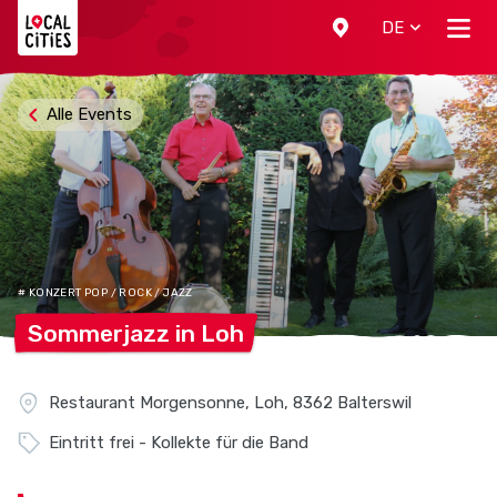
Localcities
DE
Alle Events
# KONZERT POP / ROCK / JAZZ
Sommerjazz in
Loh
Restaurant Morgensonne, Loh, 8362 Balterswil
Eintritt frei - Kollekte für die Band