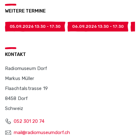
WEITERE TERMINE
05.09.2026 13:30 - 17:30
06.09.2026 13:30 - 17:30
03
KONTAKT
Radiomuseum Dorf
Markus Müller
Flaachtalstrasse 19
8458 Dorf
Schweiz
052 301 20 74
mail@radiomuseumdorf.ch