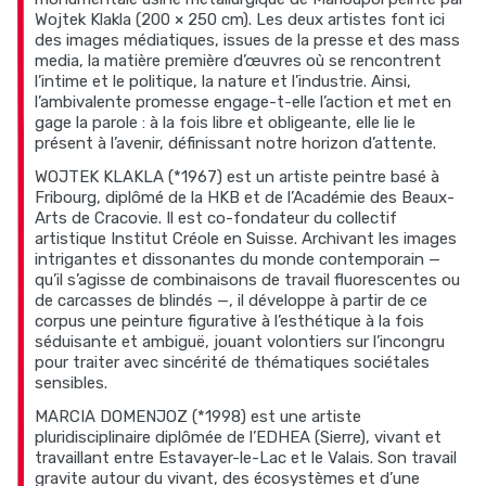
Wojtek Klakla (200 × 250 cm). Les deux artistes font ici
des images médiatiques, issues de la presse et des mass
media, la matière première d’œuvres où se rencontrent
l’intime et le politique, la nature et l’industrie. Ainsi,
l’ambivalente promesse engage-t-elle l’action et met en
gage la parole : à la fois libre et obligeante, elle lie le
présent à l’avenir, définissant notre horizon d’attente.
WOJTEK KLAKLA (*1967) est un artiste peintre basé à
Fribourg, diplômé de la HKB et de l’Académie des Beaux-
Arts de Cracovie. Il est co-fondateur du collectif
artistique Institut Créole en Suisse. Archivant les images
intrigantes et dissonantes du monde contemporain —
qu’il s’agisse de combinaisons de travail fluorescentes ou
de carcasses de blindés —, il développe à partir de ce
corpus une peinture figurative à l’esthétique à la fois
séduisante et ambiguë, jouant volontiers sur l’incongru
pour traiter avec sincérité de thématiques sociétales
sensibles.
MARCIA DOMENJOZ (*1998) est une artiste
pluridisciplinaire diplômée de l’EDHEA (Sierre), vivant et
travaillant entre Estavayer-le-Lac et le Valais. Son travail
gravite autour du vivant, des écosystèmes et d’une