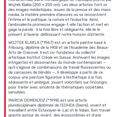
Wojtek Klakla (200 × 250 cm). Les deux artistes font ici
des images médiatiques, issues de la presse et des mass
media, la matière première d’œuvres où se rencontrent
l’intime et le politique, la nature et l’industrie. Ainsi,
l’ambivalente promesse engage-t-elle l’action et met en
gage la parole : à la fois libre et obligeante, elle lie le
présent à l’avenir, définissant notre horizon d’attente.
WOJTEK KLAKLA (*1967) est un artiste peintre basé à
Fribourg, diplômé de la HKB et de l’Académie des Beaux-
Arts de Cracovie. Il est co-fondateur du collectif
artistique Institut Créole en Suisse. Archivant les images
intrigantes et dissonantes du monde contemporain —
qu’il s’agisse de combinaisons de travail fluorescentes ou
de carcasses de blindés —, il développe à partir de ce
corpus une peinture figurative à l’esthétique à la fois
séduisante et ambiguë, jouant volontiers sur l’incongru
pour traiter avec sincérité de thématiques sociétales
sensibles.
MARCIA DOMENJOZ (*1998) est une artiste
pluridisciplinaire diplômée de l’EDHEA (Sierre), vivant et
travaillant entre Estavayer-le-Lac et le Valais. Son travail
gravite autour du vivant, des écosystèmes et d’une