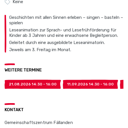
Keine
Geschichten mit allen Sinnen erleben – singen – basteln –
spielen
Leseanimation zur Sprach- und Lesefrühförderung für
Kinder ab 3 Jahren und eine erwachsene Begleitperson.
Geleitet durch eine ausgebildete Leseanimatorin.
Jeweils am 3. Freitag im Monat.
WEITERE TERMINE
21.08.2026 14:30 - 16:00
11.09.2026 14:30 - 16:00
2
KONTAKT
Gemeinschaftszentrum Fällanden