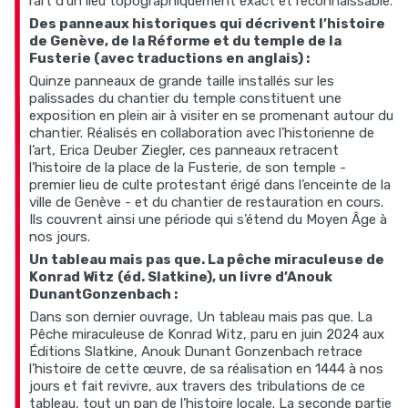
l’art d’un lieu topographiquement exact et reconnaissable.
Des panneaux historiques qui décrivent l’histoire
de Genève, de la Réforme et du temple de la
Fusterie (avec traductions en anglais) :
Quinze panneaux de grande taille installés sur les
palissades du chantier du temple constituent une
exposition en plein air à visiter en se promenant autour du
chantier. Réalisés en collaboration avec l’historienne de
l’art, Erica Deuber Ziegler, ces panneaux retracent
l’histoire de la place de la Fusterie, de son temple -
premier lieu de culte protestant érigé dans l’enceinte de la
ville de Genève - et du chantier de restauration en cours.
Ils couvrent ainsi une période qui s’étend du Moyen Âge à
nos jours.
Un tableau mais pas que. La pêche miraculeuse de
Konrad Witz
(éd. Slatkine), un livre d’Anouk
DunantGonzenbach :
Dans son dernier ouvrage, Un tableau mais pas que. La
Pêche miraculeuse de Konrad Witz, paru en juin 2024 aux
Éditions Slatkine, Anouk Dunant Gonzenbach retrace
l’histoire de cette œuvre, de sa réalisation en 1444 à nos
jours et fait revivre, aux travers des tribulations de ce
tableau, tout un pan de l’histoire locale. La seconde partie