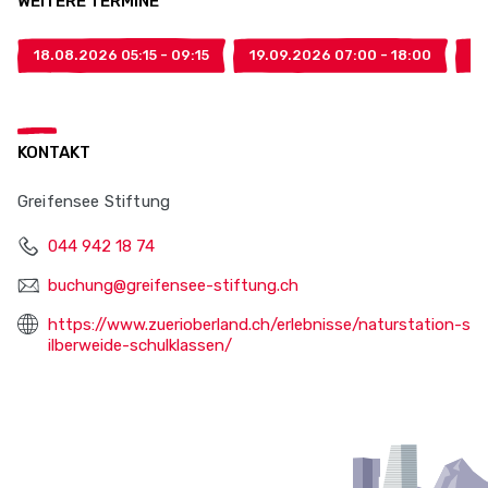
WEITERE TERMINE
18.08.2026 05:15 - 09:15
19.09.2026 07:00 - 18:00
27
KONTAKT
Greifensee Stiftung
044 942 18 74
buchung@greifensee-stiftung.ch
https://www.zuerioberland.ch/erlebnisse/naturstation-s
ilberweide-schulklassen/