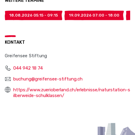
WEITERE TERMINE
18.08.2026 05:15 - 09:15
19.09.2026 07:00 - 18:00
27
KONTAKT
Greifensee Stiftung
044 942 18 74
buchung@greifensee-stiftung.ch
https://www.zuerioberland.ch/erlebnisse/naturstation-s
ilberweide-schulklassen/