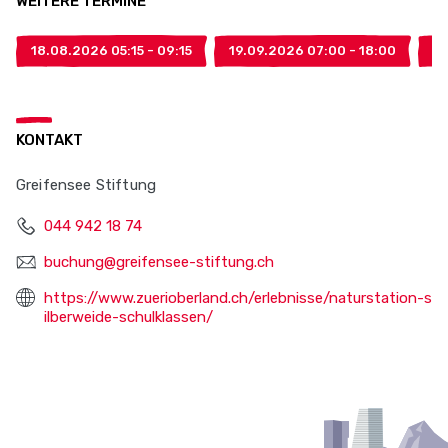
WEITERE TERMINE
18.08.2026 05:15 - 09:15
19.09.2026 07:00 - 18:00
27
KONTAKT
Greifensee Stiftung
044 942 18 74
buchung@greifensee-stiftung.ch
https://www.zuerioberland.ch/erlebnisse/naturstation-s
ilberweide-schulklassen/