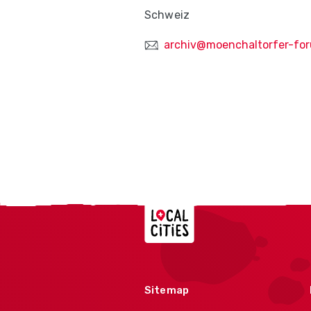
Schweiz
archiv@moenchaltorfer-fo
Localcities
Sitemap