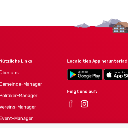
Nützliche Links
Localcities App herunterla
Über uns
Gemeinde-Manager
Folgt uns auf:
Politiker-Manager
Vereins-Manager
Event-Manager