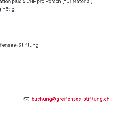
tation plus 5 CHF pro Person (für Material)
 nötig
eifensee-Stiftung
buchung@greifensee-stiftung.ch