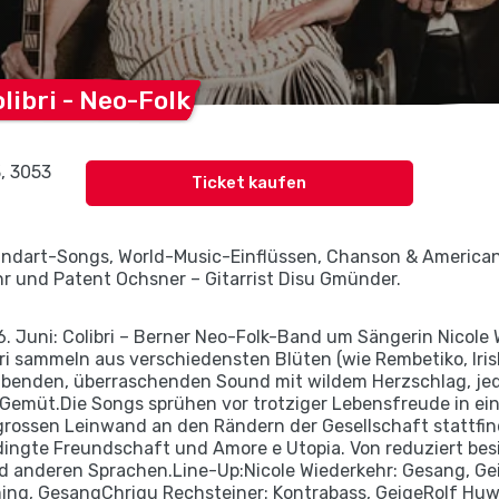
libri -
Neo-Folk
, 3053
Ticket kaufen
Mundart-Songs, World-Music-Einflüssen, Chanson & America
r und Patent Ochsner – Gitarrist Disu Gmünder.
26. Juni: Colibri – Berner Neo-Folk-Band um Sängerin Nicol
ri sammeln aus verschiedensten Blüten (wie Rembetiko, Iris
eibenden, überraschenden Sound mit wildem Herzschlag, j
Gemüt.Die Songs sprühen vor trotziger Lebensfreude in ein
 grossen Leinwand an den Rändern der Gesellschaft stattfi
ingte Freundschaft und Amore e Utopia. Von reduziert besi
 anderen Sprachen.Line-Up:Nicole Wiederkehr: Gesang, Gei
ng, GesangChrigu Rechsteiner: Kontrabass, GeigeRolf Huwy