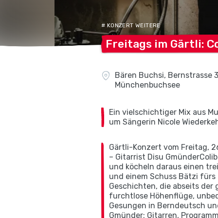
# KONZERT WEITERE
Freitags im Gärtli: Co
Bären Buchsi, Bernstrasse 3
Münchenbuchsee
Ein vielschichtiger Mix aus 
um Sängerin Nicole Wiederkeh
Gärtli-Konzert vom Freitag, 
– Gitarrist Disu GmünderColib
und köcheln daraus einen tr
und einem Schuss Bätzi fürs 
Geschichten, die abseits der
furchtlose Höhenflüge, unbed
Gesungen in Berndeutsch und
Gmünder: Gitarren, Programmi