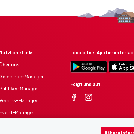
Nützliche Links
Localcities App herunterla
Über uns
Gemeinde-Manager
Folgt uns auf:
Politiker-Manager
Vereins-Manager
Event-Manager
Athletes-Manager
Nähere Infor