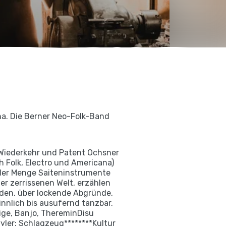
na. Die Berner Neo-Folk-Band
e Wiederkehr und Patent Ochsner
h Folk, Electro und Americana)
eder Menge Saiteninstrumente
er zerrissenen Welt, erzählen
nden, über lockende Abgründe,
nnlich bis ausufernd tanzbar.
ge, Banjo, ThereminDisu
ler: Schlagzeug********Kultur