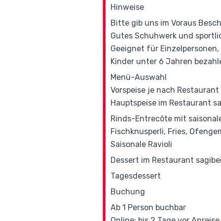
Hinweise
Bitte gib uns im Voraus Besch
Gutes Schuhwerk und sportli
Geeignet für Einzelpersonen, 
Kinder unter 6 Jahren bezahl
Menü-Auswahl
Vorspeise je nach Restaurant
Hauptspeise im Restaurant sa
Rinds-Entrecôte mit saisonal
Fischknusperli, Fries, Ofeng
Saisonale Ravioli
Dessert im Restaurant sagibe
Tagesdessert
Buchung
Ab 1 Person buchbar
Online: bis 2 Tage vor Anreise