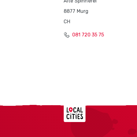
Alte Spinnerei
8877 Murg
CH
081 720 35 75
Localcities