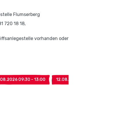
stelle Flumserberg
1 720 18 18,
hiffsanlegestelle vorhanden oder
.08.2026 09:30 - 13:00
12.08.2026 09:30 - 13:00
13.0