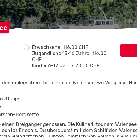
ee
Erwachsene: 116.00 CHF
Jugendliche 13-16 Jahre: 116.00
CHF
Kinder 6-12 Jahre: 70.00 CHF
u den malerischen Dörfchen am Walensee, wo Vorspeise, Ha
en Stopps
e
firsten-Bergkette
 einen Dreigänger genossen. Die Kulinariktour am Walensee
 echtes Erlebnis. Du überquerst mit dem Schiff den Walens
reie Weindörfchen Quinten. Inmitten von Palmen, Kiwis un