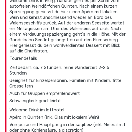
Welcome Drink in Murg. Danach geht es per Schiff zum
autofreien Weindörfchen Quinten. Nach einem kurzen
Spaziergang geniesst du hier einen Apéro mit lokalem
Wein und kehrst anschliessend wieder an Bord des
Walenseeschiffs zurück. Auf der anderen Seeseite wartet
ein Mittagessen am Ufer des Walensees auf dich. Nach
einem Verdauungsspaziergang geht's in die Höhe: Mit der
Gondelbahn SeeJet gelangst du auf den Flumserberg.
Hier geniesst du dein wohlverdientes Dessert mit Blick
auf die Churfirsten.
Tourendetails
Zeitbedarf: ca. 7 Stunden, reine Wanderzeit 2-2,5
Stunden
Geeignet für Einzelpersonen, Familien mit Kindern, fitte
Grosseltern
Auch für Gruppen empfehlenswert
Schwierigkeitsgrad: leicht
Welcome Drink im lofthotel
Apéro in Quinten (inkl. Glas mit lokalem Wein)
Vorspeise und Hauptgang in der sagibeiz (inkl. Mineral mit
oder ohne Kohlensäure, a discrétion)