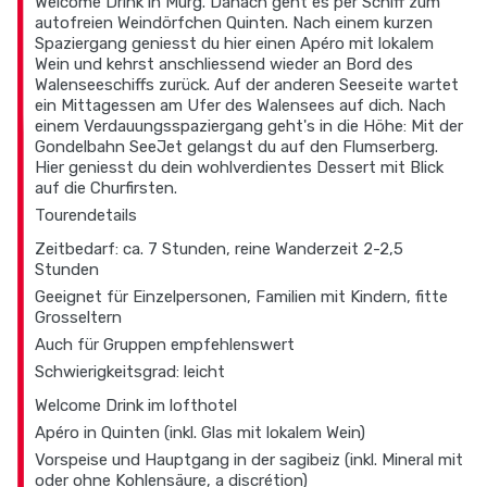
Welcome Drink in Murg. Danach geht es per Schiff zum
autofreien Weindörfchen Quinten. Nach einem kurzen
Spaziergang geniesst du hier einen Apéro mit lokalem
Wein und kehrst anschliessend wieder an Bord des
Walenseeschiffs zurück. Auf der anderen Seeseite wartet
ein Mittagessen am Ufer des Walensees auf dich. Nach
einem Verdauungsspaziergang geht's in die Höhe: Mit der
Gondelbahn SeeJet gelangst du auf den Flumserberg.
Hier geniesst du dein wohlverdientes Dessert mit Blick
auf die Churfirsten.
Tourendetails
Zeitbedarf: ca. 7 Stunden, reine Wanderzeit 2-2,5
Stunden
Geeignet für Einzelpersonen, Familien mit Kindern, fitte
Grosseltern
Auch für Gruppen empfehlenswert
Schwierigkeitsgrad: leicht
Welcome Drink im lofthotel
Apéro in Quinten (inkl. Glas mit lokalem Wein)
Vorspeise und Hauptgang in der sagibeiz (inkl. Mineral mit
oder ohne Kohlensäure, a discrétion)