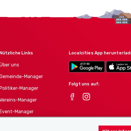
Nützliche Links
Localcities App herunterla
Über uns
Gemeinde-Manager
Folgt uns auf:
Politiker-Manager
Vereins-Manager
Event-Manager
Athletes-Manager