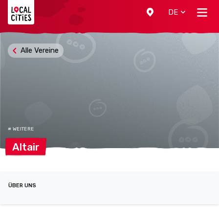
Localcities
DE
Alle Vereine
# WEITERE
Altair
ÜBER UNS