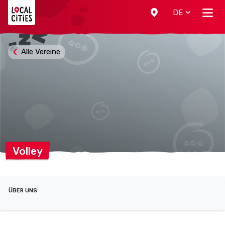
Localcities
DE
Alle Vereine
Volley
ÜBER UNS