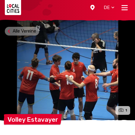
Localcities
DE
Alle Vereine
1
Volley
Estavayer