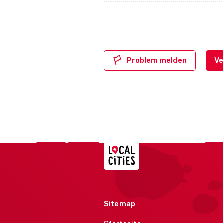
Problem melden
Ve
Localcities
Sitemap