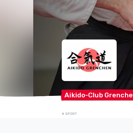
Aikido-Club
Grench
# SPORT