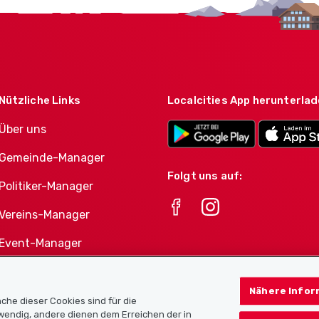
Nützliche Links
Localcities App herunterla
Über uns
Gemeinde-Manager
Folgt uns auf:
Politiker-Manager
Vereins-Manager
Event-Manager
Athletes-Manager
Nähere Infor
Vereine-Produktportfolio
che dieser Cookies sind für die
twendig, andere dienen dem Erreichen der in