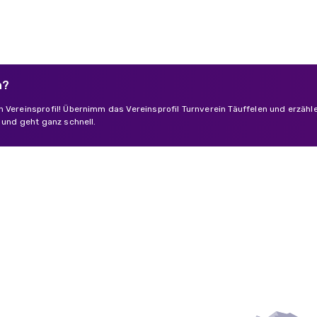
n?
n Vereinsprofil! Übernimm das Vereinsprofil Turnverein Täuffelen und erzäh
s und geht ganz schnell.