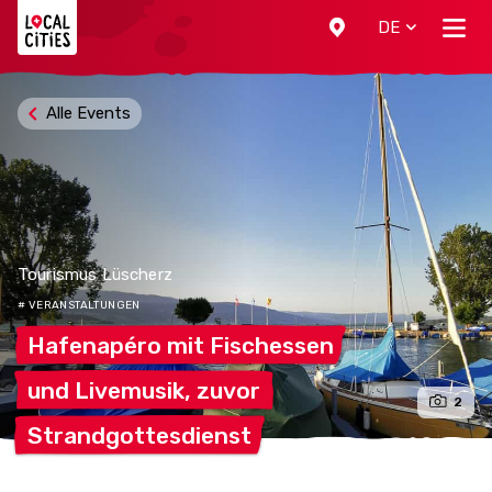
Localcities
DE
Alle Events
Tourismus Lüscherz
# VERANSTALTUNGEN
Hafenapéro mit
Fischessen
und Livemusik,
zuvor
2
Strandgottesdienst