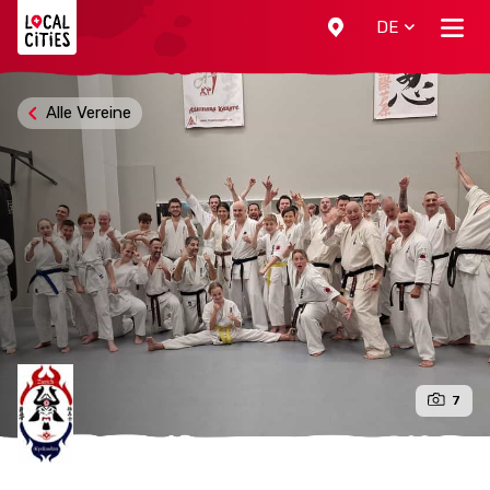
Localcities
DE
Alle Vereine
7