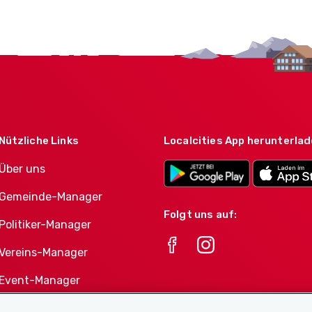
Nützliche Links
Localcities App herunterla
Über uns
Gemeinde-Manager
Folgt uns auf:
Politiker-Manager
Vereins-Manager
Event-Manager
Athletes-Manager