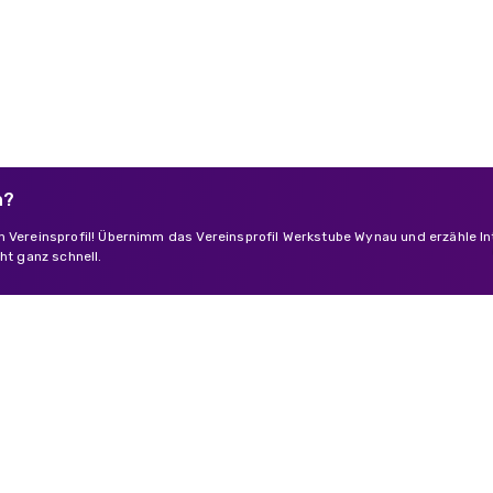
n?
n Vereinsprofil! Übernimm das Vereinsprofil Werkstube Wynau und erzähle I
ht ganz schnell.