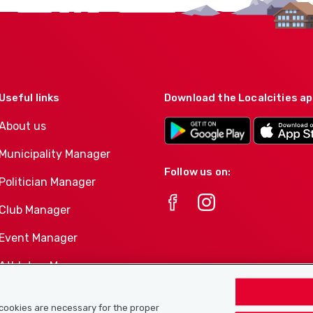
Useful links
Download the Localcities a
About us
Municipality Manager
Follow us on:
Politician Manager
Club Manager
Event Manager
Athletes-Manager
Club product portfolio
e cookies are necessary for the proper