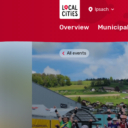
Localcities
Ipsach
Overview
Municipal
All events