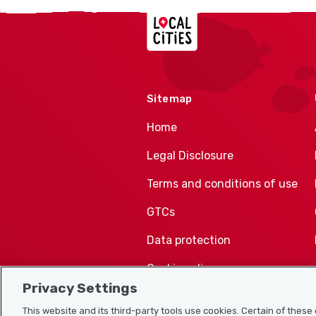
Localcities
Sitemap
Home
Legal Disclosure
Terms and conditions of use
GTCs
Data protection
Cookie policy
Privacy Settings
This website and its third-party tools use cookies. Certain of thes