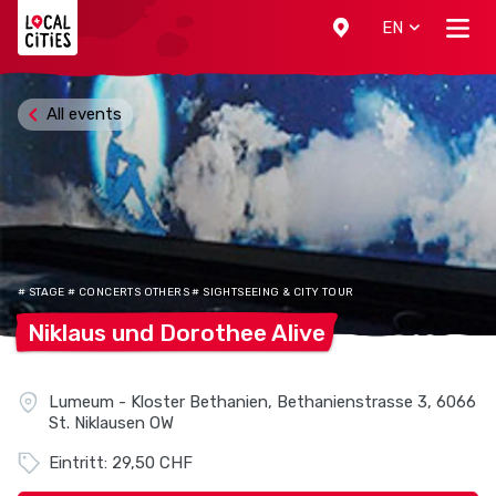
Localcities
EN
All events
# STAGE # CONCERTS OTHERS # SIGHTSEEING & CITY TOUR
Niklaus und Dorothee
Alive
Lumeum - Kloster Bethanien, Bethanienstrasse 3, 6066
St. Niklausen OW
Eintritt: 29,50 CHF