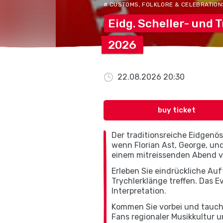
# CUSTOMS, FOLKLORE & CELEBRATION
Eidg. Scheller- und
T
2026
22.08.2026 20:30
buy ticket
Der traditionsreiche Eidgenö
wenn Florian Ast, George, un
einem mitreissenden Abend v
Erleben Sie eindrückliche Au
Trychlerklänge treffen. Das E
Interpretation.
Kommen Sie vorbei und tauche
Fans regionaler Musikkultur 