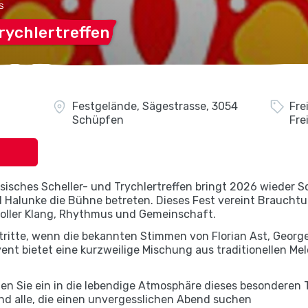
S
rychlertreffen
Festgelände, Sägestrasse, 3054
Fre
Schüpfen
Fre
ssisches Scheller- und Trychlertreffen bringt 2026 wieder 
d Halunke die Bühne betreten. Dieses Fest vereint Brauch
oller Klang, Rhythmus und Gemeinschaft.
ftritte, wenn die bekannten Stimmen von Florian Ast, Geor
vent bietet eine kurzweilige Mischung aus traditionellen M
n Sie ein in die lebendige Atmosphäre dieses besonderen Tr
und alle, die einen unvergesslichen Abend suchen