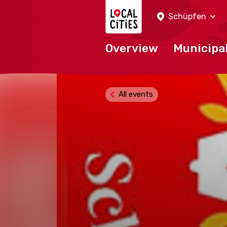
Localcities
Schüpfen
Overview
Municipal
All events