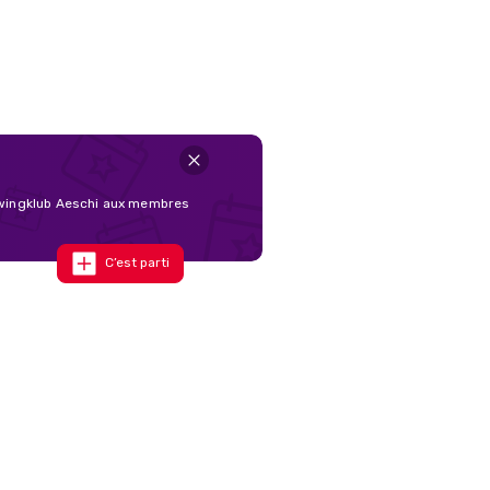
chwingklub Aeschi aux membres
C’est parti