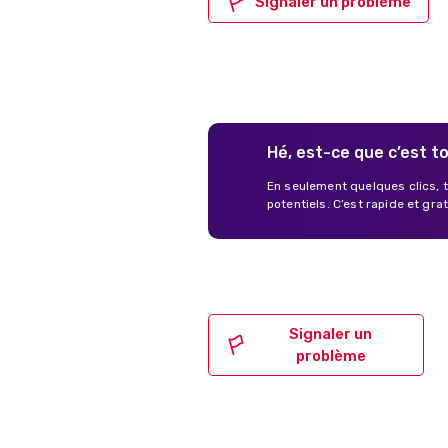
Signaler un problème
Hé, est-ce que c’est to
En seulement quelques clics, t
potentiels. C’est rapide et grat
Signaler un
problème