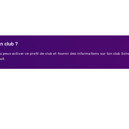
n club ?
u peux activer ce profil de club et fournir des informations sur ton club S
uit.