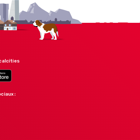
calcities
ciaux :