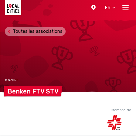
Localcities
FR
Toutes les associations
# SPORT
Benken FTV
STV
Membre de