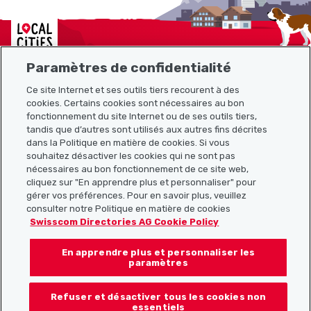
Localcities
Paramètres de confidentialité
Ce site Internet et ses outils tiers recourent à des
cookies. Certains cookies sont nécessaires au bon
Plan du site
fonctionnement du site Internet ou de ses outils tiers,
tandis que d’autres sont utilisés aux autres fins décrites
Liens utiles
dans la Politique en matière de cookies. Si vous
souhaitez désactiver les cookies qui ne sont pas
nécessaires au bon fonctionnement de ce site web,
cliquez sur "En apprendre plus et personnaliser" pour
Télécharger l’application Localcities
gérer vos préférences. Pour en savoir plus, veuillez
consulter notre Politique en matière de cookies
Swisscom Directories AG Cookie Policy
En apprendre plus et personnaliser les
Suis-nous sur les réseaux sociaux :
paramètres
Refuser et désactiver tous les cookies non
essentiels