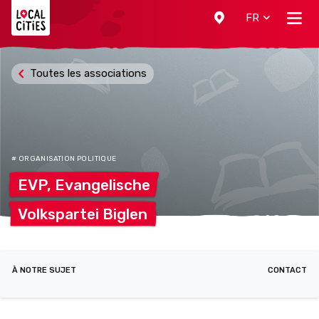
Localcities
FR
Toutes les associations
# ORGANISATION POLITIQUE
EVP,
Evangelische
Volkspartei
Biglen
À NOTRE SUJET
CONTACT