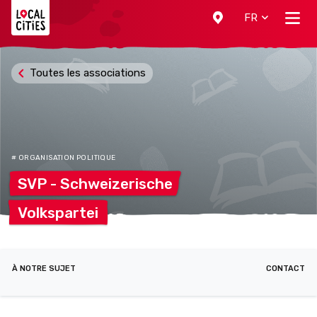
Localcities
FR
Toutes les associations
# ORGANISATION POLITIQUE
SVP -
Schweizerische
Volkspartei
À NOTRE SUJET
CONTACT