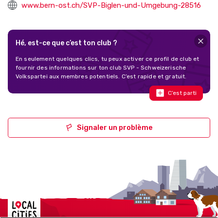
www.bern-ost.ch/SVP-Biglen-und-Umgebung-28516
Hé, est-ce que c’est ton club ?
En seulement quelques clics, tu peux activer ce profil de club et
fournir des informations sur ton club SVP - Schweizerische
Volkspartei aux membres potentiels. C’est rapide et gratuit.
C’est parti
Signaler un problème
Localcities