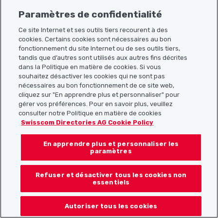
Paramètres de confidentialité
Ce site Internet et ses outils tiers recourent à des
cookies. Certains cookies sont nécessaires au bon
Plan du site
fonctionnement du site Internet ou de ses outils tiers,
tandis que d’autres sont utilisés aux autres fins décrites
Liens utiles
dans la Politique en matière de cookies. Si vous
souhaitez désactiver les cookies qui ne sont pas
nécessaires au bon fonctionnement de ce site web,
cliquez sur "En apprendre plus et personnaliser" pour
Télécharger l’application Localcities
gérer vos préférences. Pour en savoir plus, veuillez
consulter notre Politique en matière de cookies
Swisscom Directories AG Cookie Policy
En apprendre plus et personnaliser les
Suis-nous sur les réseaux sociaux :
paramètres
Refuser et désactiver tous les cookies non
essentiels
© 2026 Localcities
Autoriser tous les cookies