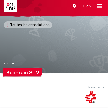
Localcities
FR
Toutes les associations
# SPORT
Buchrain
STV
Membre de