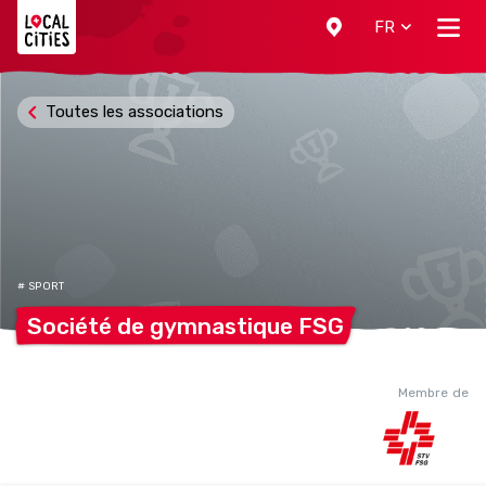
Localcities
FR
Toutes les associations
# SPORT
Société de gymnastique
FSG
Membre de