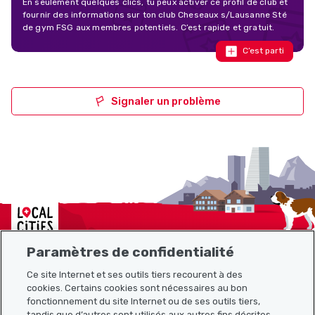
En seulement quelques clics, tu peux activer ce profil de club et
fournir des informations sur ton club Cheseaux s/Lausanne Sté
de gym FSG aux membres potentiels. C’est rapide et gratuit.
C’est parti
Signaler un problème
Localcities
Paramètres de confidentialité
Ce site Internet et ses outils tiers recourent à des
cookies. Certains cookies sont nécessaires au bon
Plan du site
fonctionnement du site Internet ou de ses outils tiers,
tandis que d’autres sont utilisés aux autres fins décrites