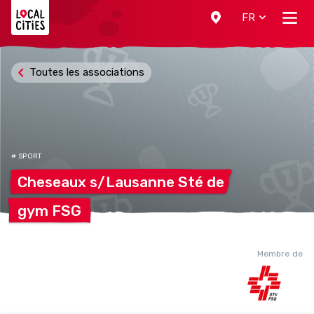
Localcities
FR
Toutes les associations
# SPORT
Cheseaux s/Lausanne Sté
de
gym
FSG
Membre de