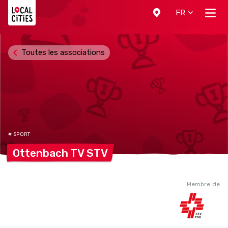
Localcities
FR
Toutes les associations
# SPORT
Ottenbach TV
STV
Membre de