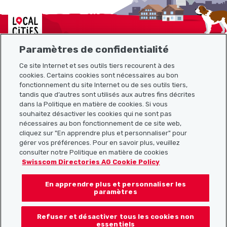
Localcities
Paramètres de confidentialité
Ce site Internet et ses outils tiers recourent à des
cookies. Certains cookies sont nécessaires au bon
Plan du site
fonctionnement du site Internet ou de ses outils tiers,
tandis que d’autres sont utilisés aux autres fins décrites
Liens utiles
dans la Politique en matière de cookies. Si vous
souhaitez désactiver les cookies qui ne sont pas
nécessaires au bon fonctionnement de ce site web,
cliquez sur "En apprendre plus et personnaliser" pour
Télécharger l’application Localcities
gérer vos préférences. Pour en savoir plus, veuillez
consulter notre Politique en matière de cookies
Swisscom Directories AG Cookie Policy
En apprendre plus et personnaliser les
Suis-nous sur les réseaux sociaux :
paramètres
Refuser et désactiver tous les cookies non
essentiels