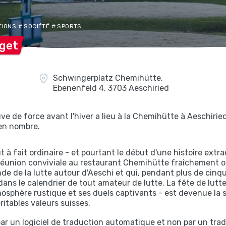
IONS # SOCIÉTÉ # SPORTS
get
Schwingerplatz Chemihütte,
Ebenenfeld 4, 3703 Aeschiried
ve de force avant l'hiver a lieu à la Chemihütte à Aeschirie
en nombre.
 à fait ordinaire - et pourtant le début d'une histoire extrao
 réunion conviviale au restaurant Chemihütte fraîchement o
onde de la lutte autour d'Aeschi et qui, pendant plus de cin
ns le calendrier de tout amateur de lutte. La fête de lutt
osphère rustique et ses duels captivants - est devenue la 
tables valeurs suisses.
 par un logiciel de traduction automatique et non par un tra