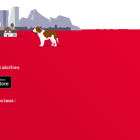
calcities
ciaux :