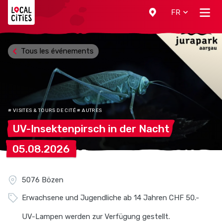
Localcities
FR
Tous les événements
# VISITES & TOURS DE CITÉ # AUTRES
UV-Insektenpirsch in der
Nacht
05.08.2026
5076 Bözen
Erwachsene und Jugendliche ab 14 Jahren CHF 50.-
UV-Lampen werden zur Verfügung gestellt.