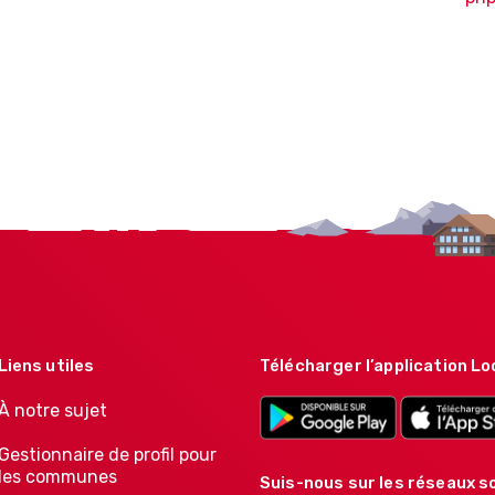
Liens utiles
Télécharger l’application Lo
À notre sujet
Gestionnaire de profil pour
les communes
Suis-nous sur les réseaux so