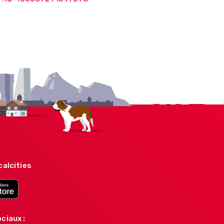
calcities
ciaux :