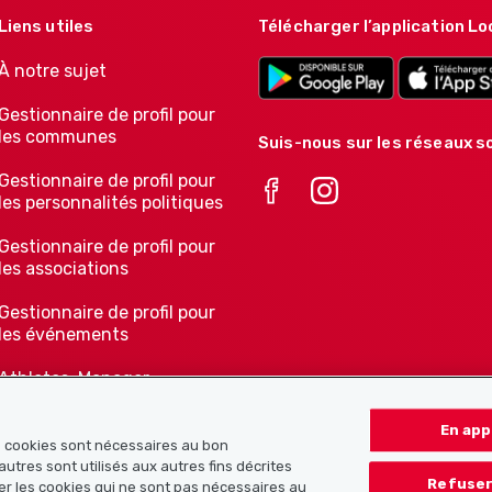
Liens utiles
Télécharger l’application Lo
À notre sujet
Gestionnaire de profil pour
les communes
Suis-nous sur les réseaux so
Gestionnaire de profil pour
les personnalités politiques
Gestionnaire de profil pour
les associations
Gestionnaire de profil pour
les événements
Athletes-Manager
Notre offre pour les
En app
associations
ns cookies sont nécessaires au bon
autres sont utilisés aux autres fins décrites
Refuser
er les cookies qui ne sont pas nécessaires au