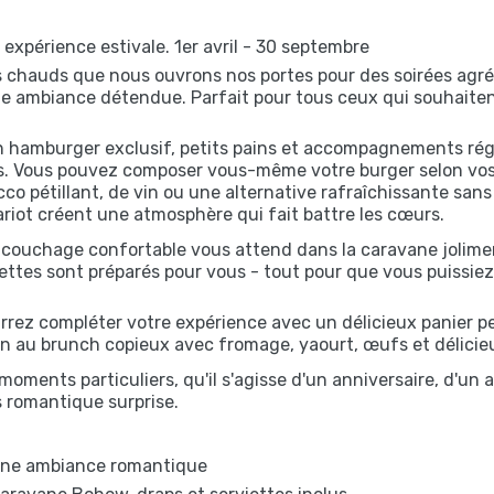
expérience estivale. 1er avril - 30 septembre
s chauds que nous ouvrons nos portes pour des soirées agré
 ambiance détendue. Parfait pour tous ceux qui souhaitent 
 hamburger exclusif, petits pains et accompagnements rég
 Vous pouvez composer vous-même votre burger selon vos dés
cco pétillant, de vin ou une alternative rafraîchissante san
riot créent une atmosphère qui fait battre les cœurs.
 couchage confortable vous attend dans la caravane jolimen
iettes sont préparés pour vous - tout pour que vous puissiez v
rez compléter votre expérience avec un délicieux panier pet
n au brunch copieux avec fromage, yaourt, œufs et délicieu
moments particuliers, qu'il s'agisse d'un anniversaire, d'un
 romantique surprise.
 une ambiance romantique