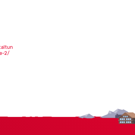
taltun
e-2/