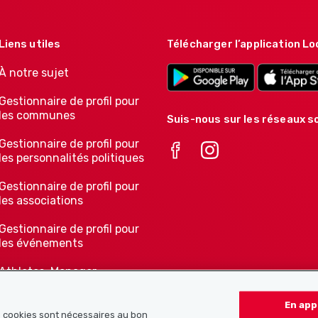
Liens utiles
Télécharger l’application Lo
À notre sujet
Gestionnaire de profil pour
les communes
Suis-nous sur les réseaux so
Gestionnaire de profil pour
les personnalités politiques
Gestionnaire de profil pour
les associations
Gestionnaire de profil pour
les événements
Athletes-Manager
Notre offre pour les
En app
associations
ns cookies sont nécessaires au bon