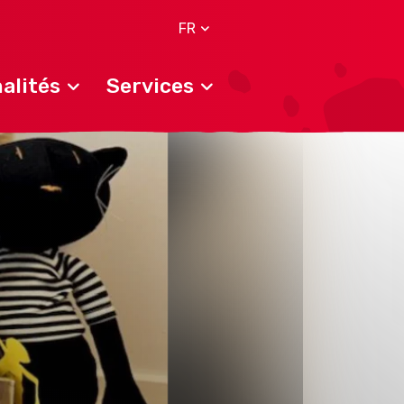
FR
alités
Services