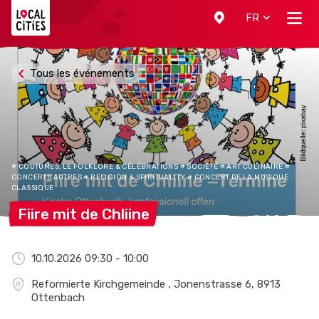
Localcities
FR
Tous les événements
# COUTUMES, LE FOLKLORE & CÉLÉBRATIONS # SOCIÉTÉ # ART CULINAIRE #
CONCERTS AUTRES # RELIGION & SPIRITUALITY # CONCERT DE LA MUSIQUE
CLASSIQUE
Fiire mit de
Chliine
10.10.2026 09:30 - 10:00
Reformierte Kirchgemeinde , Jonenstrasse 6, 8913
Ottenbach