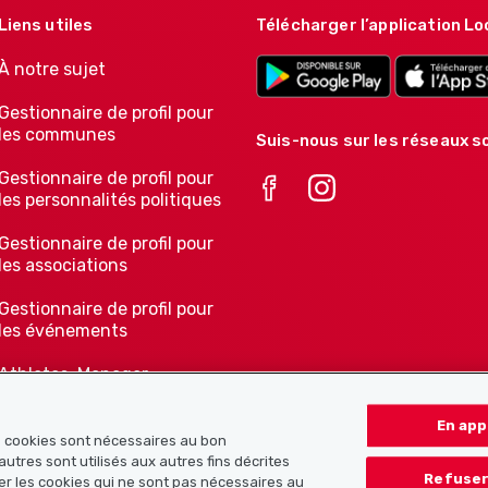
Liens utiles
Télécharger l’application Lo
À notre sujet
Gestionnaire de profil pour
les communes
Suis-nous sur les réseaux so
Gestionnaire de profil pour
les personnalités politiques
Gestionnaire de profil pour
les associations
Gestionnaire de profil pour
les événements
Athletes-Manager
Notre offre pour les
En app
associations
ns cookies sont nécessaires au bon
autres sont utilisés aux autres fins décrites
Refuser
er les cookies qui ne sont pas nécessaires au