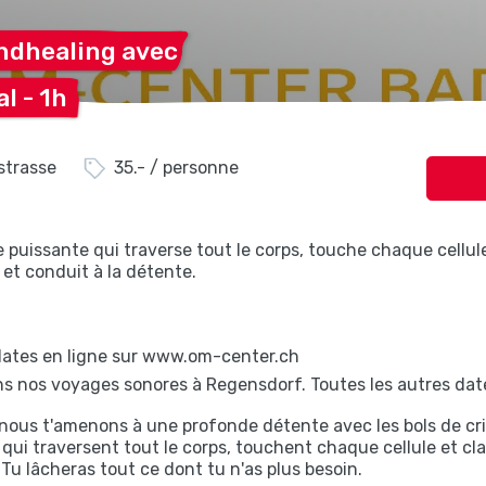
undhealing
avec
al -
1h
strasse
35.- / personne
 puissante qui traverse tout le corps, touche chaque cellu
 et conduit à la détente.
dates en ligne sur www.om-center.ch
ns nos voyages sonores à Regensdorf. Toutes les autres date
nous t'amenons à une profonde détente avec les bols de cris
qui traversent tout le corps, touchent chaque cellule et cl
u lâcheras tout ce dont tu n'as plus besoin.