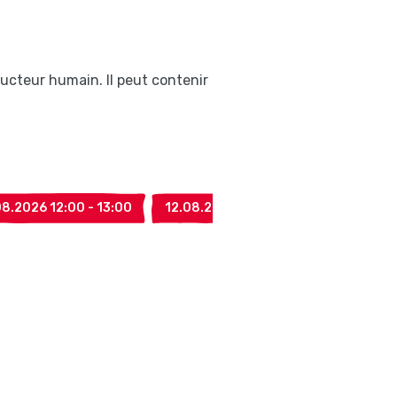
ducteur humain. Il peut contenir
08.2026 12:00 - 13:00
12.08.2026 17:30 - 18:30
12.08.