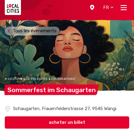
Localcities
FR
Tous les événements
# COUTUMES, LE FOLKLORE & CÉLÉBRATIONS
Sommerfest im
Schaugarten
Schaugarten, Frauenfelderstrasse 27, 9545 Wängi
acheter un billet