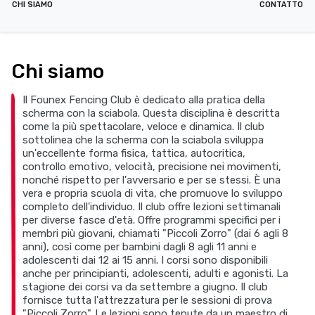
CHI SIAMO
CONTATTO
Chi siamo
Il Founex Fencing Club è dedicato alla pratica della
scherma con la sciabola. Questa disciplina è descritta
come la più spettacolare, veloce e dinamica. Il club
sottolinea che la scherma con la sciabola sviluppa
un'eccellente forma fisica, tattica, autocritica,
controllo emotivo, velocità, precisione nei movimenti,
nonché rispetto per l'avversario e per se stessi. È una
vera e propria scuola di vita, che promuove lo sviluppo
completo dell'individuo. Il club offre lezioni settimanali
per diverse fasce d'età. Offre programmi specifici per i
membri più giovani, chiamati "Piccoli Zorro" (dai 6 agli 8
anni), così come per bambini dagli 8 agli 11 anni e
adolescenti dai 12 ai 15 anni. I corsi sono disponibili
anche per principianti, adolescenti, adulti e agonisti. La
stagione dei corsi va da settembre a giugno. Il club
fornisce tutta l'attrezzatura per le sessioni di prova
"Piccoli Zorro". Le lezioni sono tenute da un maestro di