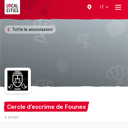
Localcities
IT
Tutte le associazioni
Cercle d'escrime de
Founex
# SPORT