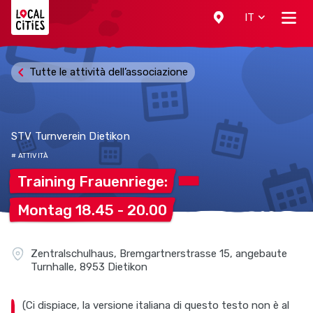
Localcities
IT
Tutte le attività dell’associazione
STV Turnverein Dietikon
# ATTIVITÀ
Training
Frauenriege:
Montag 18.45 -
20.00
Zentralschulhaus, Bremgartnerstrasse 15, angebaute
Turnhalle, 8953 Dietikon
(Ci dispiace, la versione italiana di questo testo non è al