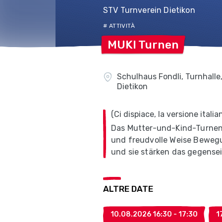
STV Turnverein Dietikon
# ATTIVITÀ
MUKI
Turnen
Schulhaus Fondli, Turnhalle
Dietikon
(Ci dispiace, la versione ital
Das Mutter-und-Kind-Turnen (
und freudvolle Weise Bewegun
und sie stärken das gegensei
ALTRE DATE
10.08.2026 16:30 - 17:30
1