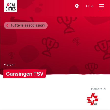
Localcities
IT
Tutte le associazioni
# SPORT
Gansingen
TSV
Membro di