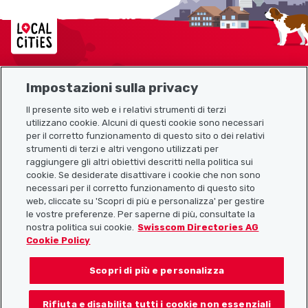
Localcities
Impostazioni sulla privacy
Mappa del sito
Il presente sito web e i relativi strumenti di terzi
utilizzano cookie. Alcuni di questi cookie sono necessari
Link utili
per il corretto funzionamento di questo sito o dei relativi
strumenti di terzi e altri vengono utilizzati per
raggiungere gli altri obiettivi descritti nella politica sui
cookie. Se desiderate disattivare i cookie che non sono
Scarica l’app Localcities
necessari per il corretto funzionamento di questo sito
web, cliccate su 'Scopri di più e personalizza' per gestire
le vostre preferenze. Per saperne di più, consultate la
nostra politica sui cookie.
Swisscom Directories AG
Cookie Policy
Seguiteci su:
Scopri di più e personalizza
Rifiuta e disabilita tutti i cookie non essenziali