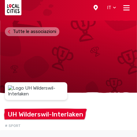
Localcities
IT
Tutte le associazioni
UH
Wilderswil-Interlaken
# SPORT